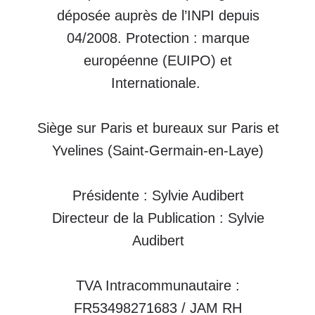
Siège sur Paris et bureaux sur Paris et
Yvelines (Saint-Germain-en-Laye)
Présidente : Sylvie Audibert
Directeur de la Publication : Sylvie
Audibert
TVA Intracommunautaire :
FR53498271683 / JAM RH
Code APE : Conseil pour les Affaires
et Autres Affaires de Gestion (7022Z)
Organisme de formation JAM N° 11 92
19586 92
Tous droits réservés.
Droits d’Auteur :
Le site et chacun des éléments, y
compris mais sans limitation, les