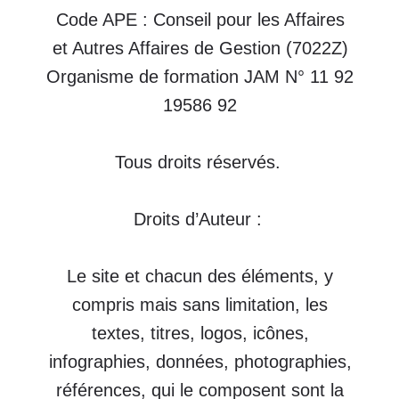
textes, titres, logos, icônes,
infographies, données, photographies,
références, qui le composent sont la
propriété exclusive de leurs titulaires
respectifs. Ils protégés au titre de la
législation internationale de la
propriété intellectuelle. Les contenus
figurant sur le site sont la propriété de
la marque AUDERE, déposée à l’INPI
en 2008 par Sylvie Audibert. Toute
utilisation, reproduction totale ou
partielle ou représentation, par
quelque procédé que ce soit, et sur
quelque support que ce soit, de tout
ou partie du site et/ou des éléments
qui le composent n'est pas autorisée
sans le consentement expresse de
Sylvie Audibert, ce sans quoi ils sont
prohibés au sens de l’Article L.713-2
du Code de la Propriété Intellectuelle.