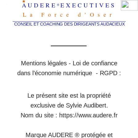
★
®
La Force d’Oser
CONSEIL ET COACHING DES DIRIGEANTS AUDACIEUX
Mentions légales - Loi de confiance
dans l’économie numérique - RGPD :
Le présent site est la propriété
exclusive de Sylvie Audibert.
Nom du site : https://www.audere.fr
Marque AUDERE ® protégée et
déposée auprès de l’INPI depuis
04/2008. Protection : marque
européenne (EUIPO) et
Internationale.