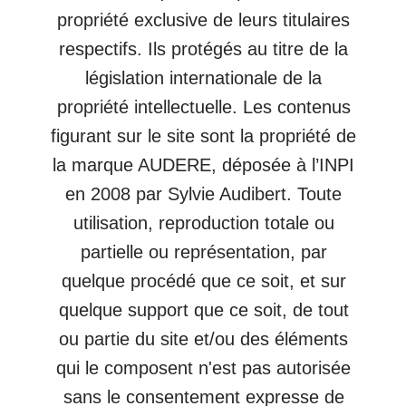
Les marques et logos figuratifs
utilisées sont des marques (semi-
figuratives ou non) déposées.
AUDERE, et tout tiers impliqué dans la
création du site ne donne aucune
garantie, explicite ou implicite, et ne
sont garant d’aucune responsabilité
afférente à l’utilisation de la présente
publication. A cet égard, ils ne sont en
aucun cas redevables, ni à un
utilisateur ou ni à aucune autre partie,
des dommages directs ou indirects
spéciaux, particuliers ou accessoires
déroulant de l’utilisation de ce présent
site ou de tout autre site relié par le
biais d’un texte hyperlien.